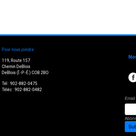
Pour nous joindre
No
119, Route 157
Chemin DeBlois
DeBlois (Î.-P.-É.) COB 2BO
Tél : 902-882-0475
Téléc : 902-882-0482
Email
Abonn
Sub