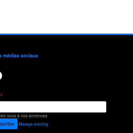
s médias sociaux
ez-vous à nos annonces.
scribe
Manage existing