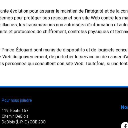
te évolution pour assurer le maintien de l’intégrité et de la c
nes pour protéger ses réseaux et son site Web contre les mauva
urveillances, les transmissions non autorisées d’information et
écurité et protocoles de chiffrement, contrôles physiques et tec
rince-Édouard sont munis de dispositifs et de logiciels conçus
te Web du gouvernement, de perturber le service ou de causer d
es personnes qui consultent son site Web. Toutefois, si une ten
Pour nous joindre
No
119, Route 157
Chemin DeBlois
DeBlois (Î.-P.-É.) COB 2BO